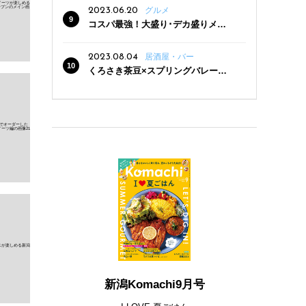
2023.06.20
グルメ
コスパ最強！大盛り･デカ盛りメニ
ューがある新潟の食堂12選
2023.08.04
居酒屋・バー
くろさき茶豆×スプリングバレー豊
潤〈496〉×お店イチオシメニューの
3点セットが800円！ 新潟駅周辺5店
舗で「くろさき茶豆で乾杯！キャン
ペーン」8/7(月)スタート
新潟Komachi9月号