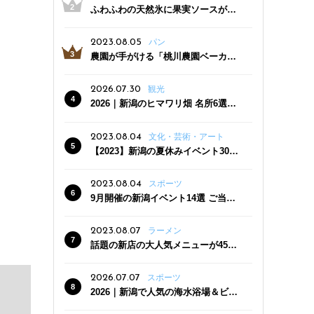
ふわふわの天然氷に果実ソースがた
っぷり！かき氷専門店「杜々堂」燕
三条駅近くにオープン
2023.08.05
パン
農園が手がける「桃川農園ベーカリ
ー」村上市にオープン！ 旬野菜を使
った焼きたてパンのほか、ジェラー
2026.07.30
観光
トやスムージーも
2026｜新潟のヒマワリ畑 名所6選
夏ならではの花の絶景
2023.08.04
文化・芸術・アート
【2023】新潟の夏休みイベント30
選 子どもと一緒に夏を満喫！
2023.08.04
スポーツ
9月開催の新潟イベント14選 ご当地
グルメ＆地酒の販売、スポーツイベ
ントも
2023.08.07
ラーメン
話題の新店の大人気メニューが450
円引き！「たまる屋 新発田店」で新
クーポン登場
2026.07.07
スポーツ
2026｜新潟で人気の海水浴場＆ビー
チ10選