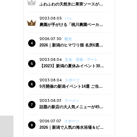
ふわふわの天然氷に果実ソースがた
っぷり！かき氷専門店「杜々堂」燕
三条駅近くにオープン
2023.08.05
パン
農園が手がける「桃川農園ベーカリ
ー」村上市にオープン！ 旬野菜を使
った焼きたてパンのほか、ジェラー
2026.07.30
観光
トやスムージーも
2026｜新潟のヒマワリ畑 名所6選
夏ならではの花の絶景
2023.08.04
文化・芸術・アート
【2023】新潟の夏休みイベント30
選 子どもと一緒に夏を満喫！
2023.08.04
スポーツ
9月開催の新潟イベント14選 ご当地
グルメ＆地酒の販売、スポーツイベ
ントも
2023.08.07
ラーメン
話題の新店の大人気メニューが450
円引き！「たまる屋 新発田店」で新
クーポン登場
2026.07.07
スポーツ
2026｜新潟で人気の海水浴場＆ビー
チ10選