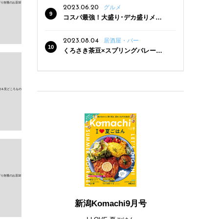
2023.06.20
グルメ
コスパ最強！大盛り･デカ盛りメニ
ューがある新潟の食堂12選
2023.08.04
居酒屋・バー
くろさき茶豆×スプリングバレー豊
潤〈496〉×お店イチオシメニューの
3点セットが800円！ 新潟駅周辺5店
舗で「くろさき茶豆で乾杯！キャン
ペーン」8/7(月)スタート
新潟Komachi9月号