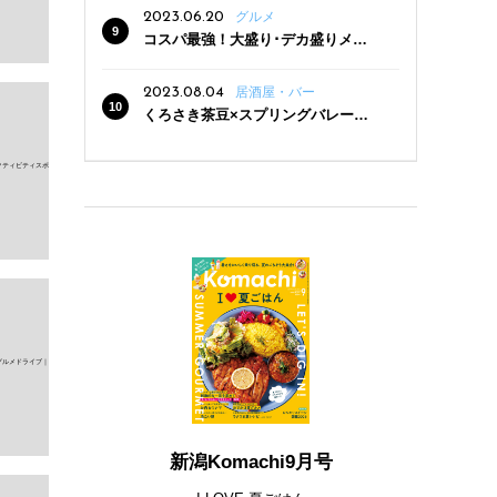
2023.06.20
グルメ
コスパ最強！大盛り･デカ盛りメニ
ューがある新潟の食堂12選
2023.08.04
居酒屋・バー
くろさき茶豆×スプリングバレー豊
潤〈496〉×お店イチオシメニューの
3点セットが800円！ 新潟駅周辺5店
舗で「くろさき茶豆で乾杯！キャン
ペーン」8/7(月)スタート
新潟Komachi9月号