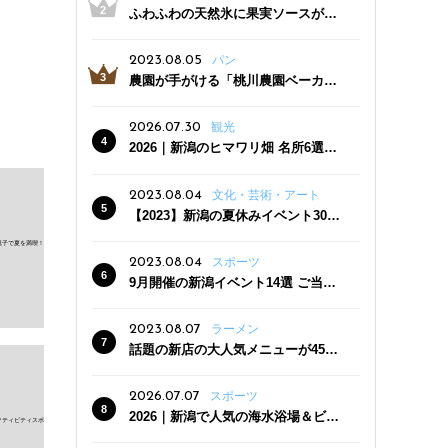
ふわふわの天然氷に果実ソースがた
っぷり！かき氷専門店「杜々堂」燕
三条駅近くにオープン
2023.08.05
パン
農園が手がける「桃川農園ベーカリ
ー」村上市にオープン！ 旬野菜を使
った焼きたてパンのほか、ジェラー
2026.07.30
観光
トやスムージーも
2026｜新潟のヒマワリ畑 名所6選
夏ならではの花の絶景
2023.08.04
文化・芸術・アート
【2023】新潟の夏休みイベント30
選 子どもと一緒に夏を満喫！
2023.08.04
スポーツ
9月開催の新潟イベント14選 ご当地
グルメ＆地酒の販売、スポーツイベ
ントも
2023.08.07
ラーメン
話題の新店の大人気メニューが450
円引き！「たまる屋 新発田店」で新
クーポン登場
2026.07.07
スポーツ
2026｜新潟で人気の海水浴場＆ビー
チ10選