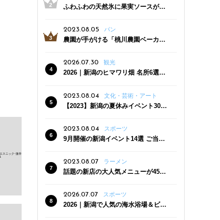
ふわふわの天然氷に果実ソースがた
っぷり！かき氷専門店「杜々堂」燕
三条駅近くにオープン
2023.08.05
パン
農園が手がける「桃川農園ベーカリ
ー」村上市にオープン！ 旬野菜を使
った焼きたてパンのほか、ジェラー
2026.07.30
観光
トやスムージーも
2026｜新潟のヒマワリ畑 名所6選
夏ならではの花の絶景
2023.08.04
文化・芸術・アート
【2023】新潟の夏休みイベント30
選 子どもと一緒に夏を満喫！
2023.08.04
スポーツ
9月開催の新潟イベント14選 ご当地
グルメ＆地酒の販売、スポーツイベ
ントも
2023.08.07
ラーメン
話題の新店の大人気メニューが450
円引き！「たまる屋 新発田店」で新
クーポン登場
2026.07.07
スポーツ
2026｜新潟で人気の海水浴場＆ビー
チ10選