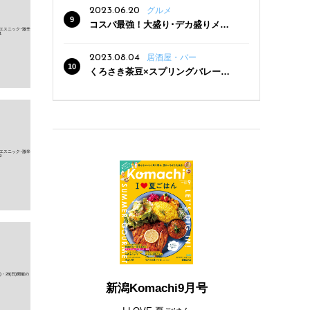
2023.06.20
グルメ
コスパ最強！大盛り･デカ盛りメニ
ューがある新潟の食堂12選
2023.08.04
居酒屋・バー
くろさき茶豆×スプリングバレー豊
潤〈496〉×お店イチオシメニューの
3点セットが800円！ 新潟駅周辺5店
舗で「くろさき茶豆で乾杯！キャン
ペーン」8/7(月)スタート
新潟Komachi9月号