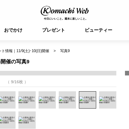
今日にいいこと。週末に楽しいこと。
おでかけ
プレゼント
ビューティー
報｜11/9(土)･10(日)開催
写真9
日)開催の写真9
（ 9/16枚 ）