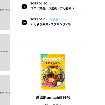
2023.06.20
グルメ
コスパ最強！大盛り･デカ盛りメニ
ューがある新潟の食堂12選
2023.08.04
居酒屋・バー
くろさき茶豆×スプリングバレー豊
潤〈496〉×お店イチオシメニューの
3点セットが800円！ 新潟駅周辺5店
舗で「くろさき茶豆で乾杯！キャン
ペーン」8/7(月)スタート
新潟Komachi9月号