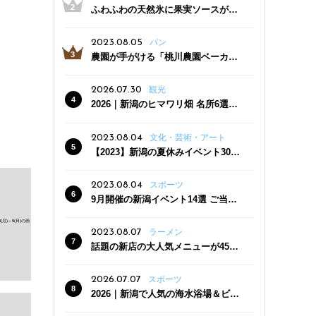
ふわふわの天然氷に果実ソースがた
っぷり！かき氷専門店「杜々堂」燕
三条駅近くにオープン
2023.08.05
パン
農園が手がける「桃川農園ベーカリ
ー」村上市にオープン！ 旬野菜を使
った焼きたてパンのほか、ジェラー
2026.07.30
観光
トやスムージーも
2026｜新潟のヒマワリ畑 名所6選
夏ならではの花の絶景
2023.08.04
文化・芸術・アート
【2023】新潟の夏休みイベント30
選 子どもと一緒に夏を満喫！
2023.08.04
スポーツ
9月開催の新潟イベント14選 ご当地
グルメ＆地酒の販売、スポーツイベ
ントも
2023.08.07
ラーメン
話題の新店の大人気メニューが450
円引き！「たまる屋 新発田店」で新
クーポン登場
2026.07.07
スポーツ
2026｜新潟で人気の海水浴場＆ビー
チ10選