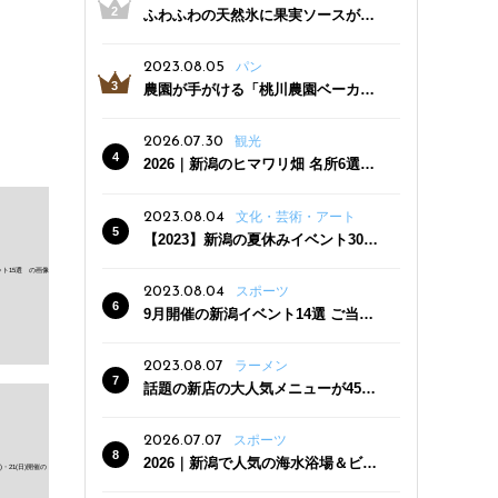
ふわふわの天然氷に果実ソースがた
っぷり！かき氷専門店「杜々堂」燕
三条駅近くにオープン
2023.08.05
パン
農園が手がける「桃川農園ベーカリ
ー」村上市にオープン！ 旬野菜を使
った焼きたてパンのほか、ジェラー
2026.07.30
観光
トやスムージーも
2026｜新潟のヒマワリ畑 名所6選
夏ならではの花の絶景
2023.08.04
文化・芸術・アート
【2023】新潟の夏休みイベント30
選 子どもと一緒に夏を満喫！
2023.08.04
スポーツ
9月開催の新潟イベント14選 ご当地
グルメ＆地酒の販売、スポーツイベ
ントも
2023.08.07
ラーメン
話題の新店の大人気メニューが450
円引き！「たまる屋 新発田店」で新
クーポン登場
2026.07.07
スポーツ
2026｜新潟で人気の海水浴場＆ビー
チ10選