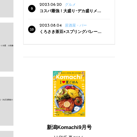
2023.06.20
グルメ
コスパ最強！大盛り･デカ盛りメニ
ューがある新潟の食堂12選
2023.08.04
居酒屋・バー
くろさき茶豆×スプリングバレー豊
潤〈496〉×お店イチオシメニューの
3点セットが800円！ 新潟駅周辺5店
舗で「くろさき茶豆で乾杯！キャン
ペーン」8/7(月)スタート
新潟Komachi9月号