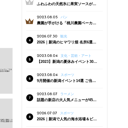
ふわふわの天然氷に果実ソースがた
っぷり！かき氷専門店「杜々堂」燕
三条駅近くにオープン
2023.08.05
パン
農園が手がける「桃川農園ベーカリ
ー」村上市にオープン！ 旬野菜を使
った焼きたてパンのほか、ジェラー
2026.07.30
観光
トやスムージーも
2026｜新潟のヒマワリ畑 名所6選
夏ならではの花の絶景
2023.08.04
文化・芸術・アート
【2023】新潟の夏休みイベント30
選 子どもと一緒に夏を満喫！
2023.08.04
スポーツ
9月開催の新潟イベント14選 ご当地
グルメ＆地酒の販売、スポーツイベ
ントも
2023.08.07
ラーメン
話題の新店の大人気メニューが450
円引き！「たまる屋 新発田店」で新
クーポン登場
2026.07.07
スポーツ
2026｜新潟で人気の海水浴場＆ビー
チ10選