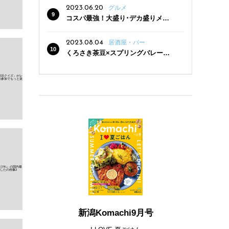
2023.06.20
グルメ
コスパ最強！大盛り･デカ盛りメニ
ューがある新潟の食堂12選
2023.08.04
居酒屋・バー
くろさき茶豆×スプリングバレー豊
潤〈496〉×お店イチオシメニューの
3点セットが800円！ 新潟駅周辺5店
舗で「くろさき茶豆で乾杯！キャン
ペーン」8/7(月)スタート
新潟Komachi9月号