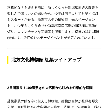
本格的な冬を迎える前に、新しくなった新潟駅周辺の散策を
楽しんでほしいとの思いから、今年は例年より半月早く点灯
をスタートさせる、新潟市の冬の風物詩「光のページェン
ト」。今年もけやき通りや新潟駅南口広場の街路樹に電飾が
灯り、ロマンチックな雰囲気を演出します。初日の11月15日
(金)には、点灯式やステージイベントが予定されています。
北方文化博物館 紅葉ライトアップ
2日間限り！100畳敷きの大広間から眺める幻想的な庭園
越後豪農の館を今に伝える博物館。建物は全棟が登録有形文
化財。100畳敷きの大広間から眺める庭園は、朱や黄色、緑の