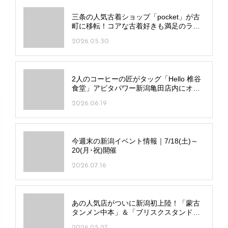
三条の人気古着ショップ「pocket」が古
町に移転！コアな古着好きも満足のライ
ンアップを手頃な価格で
2026.05.30
2人のコーヒーの匠がタッグ「Hello 椎谷
食堂」アピタパワー新潟亀田店内にオー
プン！地元野菜の定食も
2026.06.19
今週末の新潟イベント情報｜7/18(土)～
20(月･祝)開催
2026.07.16
あの人気店がついに新潟初上陸！「蒙古
タンメン中本」＆「ブリスクスタンド」
の全貌に迫る！
2026.05.27