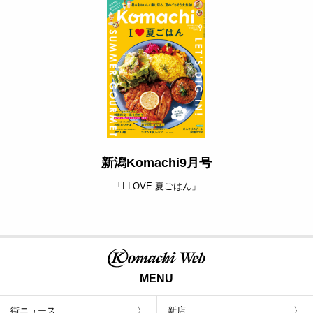
新潟Komachi9月号
「I LOVE 夏ごはん」
MENU
街ニュース
新店