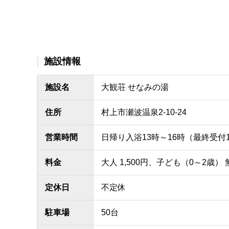
施設情報
施設名
大観荘 せなみの湯
住所
村上市瀬波温泉2-10-24
営業時間
日帰り入浴13時～16時（最終受付
料金
大人 1,500円、子ども（0～2歳
定休日
不定休
駐車場
50台