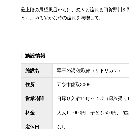
最上階の展望風呂からは、悠々と流れる阿賀野川を
とも。ゆるやかな時の流れを満喫して。
施設情報
施設名
翠玉の湯 佐取館（サトリカン）
住所
五泉市佐取3008
営業時間
日帰り入浴11時～15時（最終受付1
料金
大人1，000円、子ども500円、2
定休日
なし