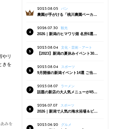
っぷり！かき氷専門店「杜々堂」燕
三条駅近くにオープン
2023.08.05
パン
農園が手がける「桃川農園ベーカリ
ー」村上市にオープン！ 旬野菜を使
った焼きたてパンのほか、ジェラー
2026.07.30
観光
トやスムージーも
2026｜新潟のヒマワリ畑 名所6選
夏ならではの花の絶景
2023.08.04
文化・芸術・アート
【2023】新潟の夏休みイベント30
宿やリ
選 子どもと一緒に夏を満喫！
ときを
2023.08.04
スポーツ
9月開催の新潟イベント14選 ご当地
グルメ＆地酒の販売、スポーツイベ
ントも
2023.08.07
ラーメン
話題の新店の大人気メニューが450
円引き！「たまる屋 新発田店」で新
クーポン登場
2026.07.07
スポーツ
2026｜新潟で人気の海水浴場＆ビー
チ10選
湯あみを
2023.06.20
グルメ