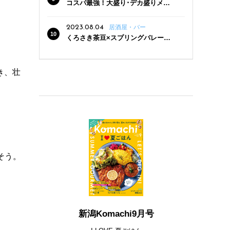
コスパ最強！大盛り･デカ盛りメニ
ューがある新潟の食堂12選
2023.08.04
居酒屋・バー
くろさき茶豆×スプリングバレー豊
潤〈496〉×お店イチオシメニューの
3点セットが800円！ 新潟駅周辺5店
舗で「くろさき茶豆で乾杯！キャン
き、壮
ペーン」8/7(月)スタート
そう。
新潟Komachi9月号