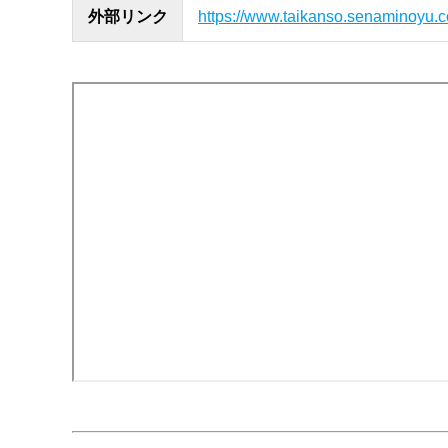
外部リンク
https://www.taikanso.senaminoyu.co