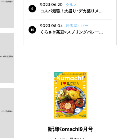
2023.06.20
グルメ
コスパ最強！大盛り･デカ盛りメニ
ューがある新潟の食堂12選
2023.08.04
居酒屋・バー
くろさき茶豆×スプリングバレー豊
潤〈496〉×お店イチオシメニューの
3点セットが800円！ 新潟駅周辺5店
舗で「くろさき茶豆で乾杯！キャン
ペーン」8/7(月)スタート
新潟Komachi9月号