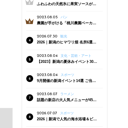
ふわふわの天然氷に果実ソースがた
っぷり！かき氷専門店「杜々堂」燕
三条駅近くにオープン
2023.08.05
パン
農園が手がける「桃川農園ベーカリ
ー」村上市にオープン！ 旬野菜を使
った焼きたてパンのほか、ジェラー
2026.07.30
観光
トやスムージーも
2026｜新潟のヒマワリ畑 名所6選
夏ならではの花の絶景
2023.08.04
文化・芸術・アート
【2023】新潟の夏休みイベント30
選 子どもと一緒に夏を満喫！
2023.08.04
スポーツ
9月開催の新潟イベント14選 ご当地
グルメ＆地酒の販売、スポーツイベ
ントも
2023.08.07
ラーメン
話題の新店の大人気メニューが450
円引き！「たまる屋 新発田店」で新
クーポン登場
2026.07.07
スポーツ
2026｜新潟で人気の海水浴場＆ビー
チ10選