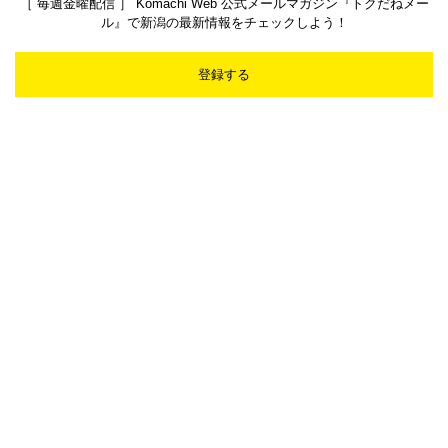
［ 毎週金曜配信 ］ Komachi Web 公式メールマガジン『トクだねメー
ル』で新潟の最新情報をチェックしよう！
登録する