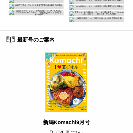
最新号のご案内
新潟Komachi9月号
「I LOVE 夏ごはん」