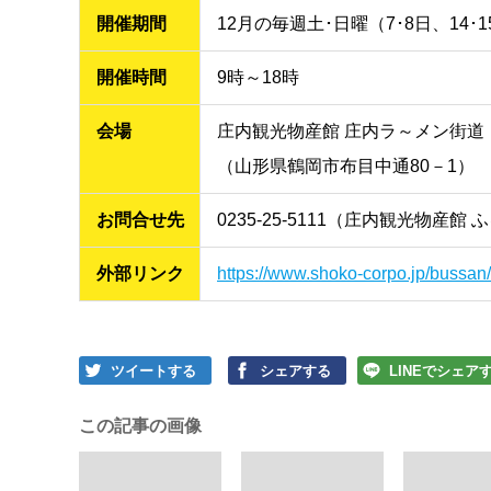
開催期間
12月の毎週土･日曜（7･8日、14･15
開催時間
9時～18時
会場
庄内観光物産館 庄内ラ～メン街道
（山形県鶴岡市布目中通80－1）
お問合せ先
0235-25-5111（庄内観光物産館
外部リンク
https://www.shoko-corpo.jp/bussan/
ツイートする
シェアする
LINEでシェア
この記事の画像