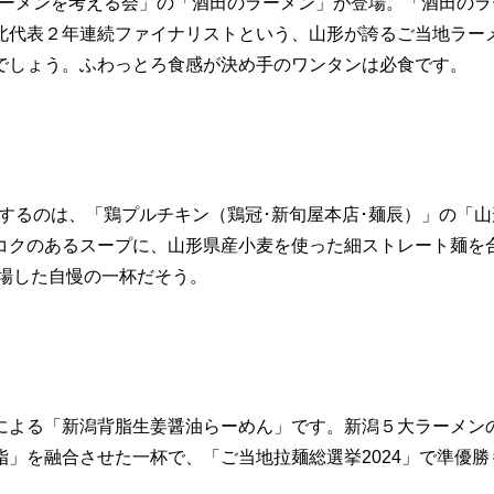
田ラーメンを考える会」の「酒田のラーメン」が登場。「酒田のラ
北代表２年連続ファイナリストという、山形が誇るご当地ラー
でしょう。ふわっとろ食感が決め手のワンタンは必食です。
場するのは、「鶏プルチキン（鶏冠･新旬屋本店･麺辰）」の「
コクのあるスープに、山形県産小麦を使った細ストレート麺を
出場した自慢の一杯だそう。
による「新潟背脂生姜醤油らーめん」です。新潟５大ラーメン
」を融合させた一杯で、「ご当地拉麺総選挙2024」で準優勝