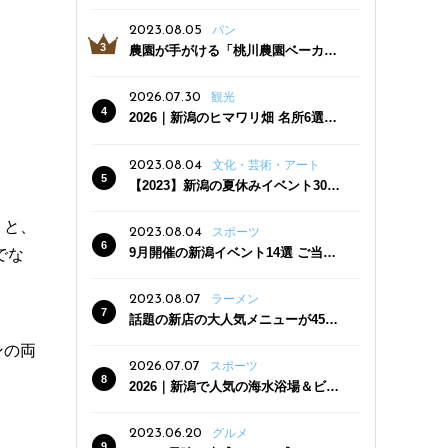
っぷり！かき氷専門店「杜々堂」燕
三条駅近くにオープン
2023.08.05
パン
農園が手がける「桃川農園ベーカリ
ー」村上市にオープン！ 旬野菜を使
った焼きたてパンのほか、ジェラー
2026.07.30
観光
トやスムージーも
2026｜新潟のヒマワリ畑 名所6選
夏ならではの花の絶景
2023.08.04
文化・芸術・アート
【2023】新潟の夏休みイベント30
選 子どもと一緒に夏を満喫！
うと、
2023.08.04
スポーツ
9月開催の新潟イベント14選 ご当地
でな
グルメ＆地酒の販売、スポーツイベ
ントも
2023.08.07
ラーメン
話題の新店の大人気メニューが450
円引き！「たまる屋 新発田店」で新
ンの両
クーポン登場
2026.07.07
スポーツ
2026｜新潟で人気の海水浴場＆ビー
チ10選
2023.06.20
グルメ