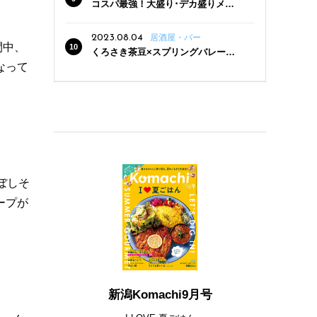
コスパ最強！大盛り･デカ盛りメニ
ューがある新潟の食堂12選
2023.08.04
居酒屋・バー
間中、
くろさき茶豆×スプリングバレー豊
潤〈496〉×お店イチオシメニューの
なって
3点セットが800円！ 新潟駅周辺5店
舗で「くろさき茶豆で乾杯！キャン
ペーン」8/7(月)スタート
ぼしそ
ープが
新潟Komachi9月号