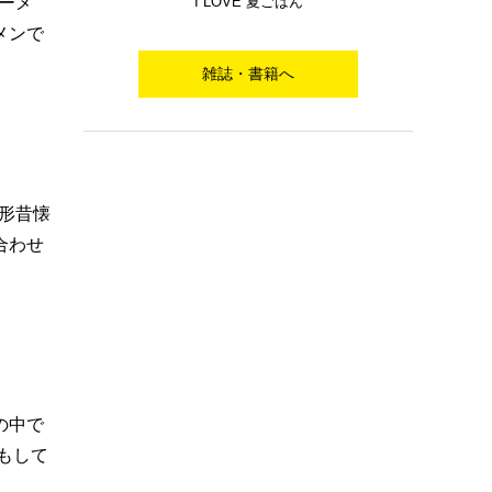
I LOVE 夏ごはん
ーメ
メンで
雑誌・書籍へ
山形昔懐
合わせ
の中で
もして