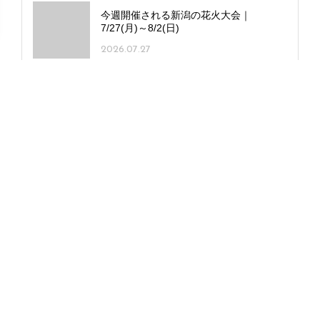
今週開催される新潟の花火大会｜
7/27(月)～8/2(日)
2026.07.27
53酒蔵の日本酒を飲み放題で！「新潟日
本酒道場 長岡駅前店」長岡市に 新潟駅
前店も同時オープン
2025.12.24
人気ラーメン店「麺の風 祥気」の新ブラ
ンド「長岡背油 まぜそば元」長岡市にオ
ープン！
2026.07.17
生本マグロ料理が500円！新大前にスタ
イリッシュな創作居酒屋「居酒屋dining
koPer」誕生
2026.01.08