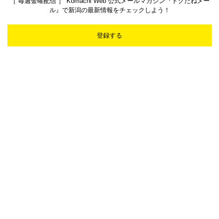
［ 毎週金曜配信 ］ Komachi Web 公式メールマガジン『トクだねメー
ル』で新潟の最新情報をチェックしよう！
登録する