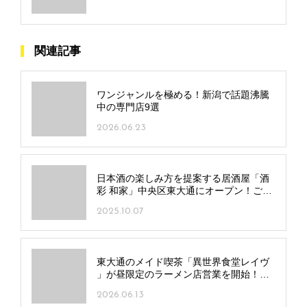
関連記事
ワンジャンルを極める！新潟で話題沸騰
中の専門店9選
2026.06.23
日本酒の楽しみ方を提案する居酒屋「酒
彩 和家」中央区東大通にオープン！ご主
人目利きの鮮魚も自慢
2025.10.07
東大通のメイド喫茶「異世界食堂レイヴ
」が昼限定のラーメン店営業を開始！シ
ョウガじょうゆラーメンと一品料理で昼
2026.06.13
飲みも