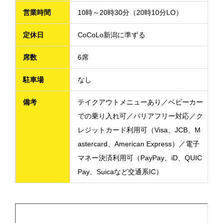
営業時間
10時～20時30分（20時10分LO）
定休日
CoCoLo新潟に準ずる
席数
6席
駐車場
なし
備考
テイクアウトメニューあり／ベビーカー
での乗り入れ可／バリアフリー対応／ク
レジットカード利用可（Visa、JCB、M
astercard、American Express）／電子
マネー決済利用可（PayPay、iD、QUIC
Pay、Suicaなど交通系IC）