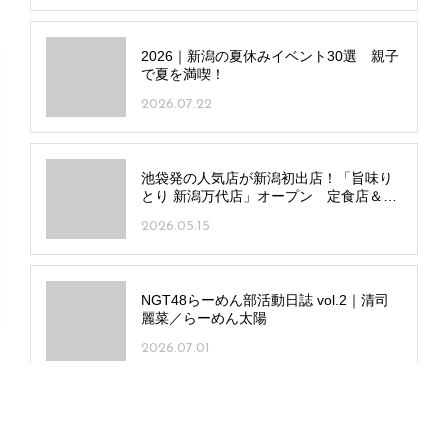
2026｜新潟の夏休みイベント30選 親子
で夏を満喫！
2026.07.22
池袋発の人気店が新潟初出店！「旨味り
とり 新潟万代店」オープン 定食店＆居
酒屋の二刀流
2026.05.15
NGT48らーめん部活動日誌 vol.2｜清司
麗菜／らーめん太陽
2026.07.01
53酒蔵の日本酒を飲み放題で！「新潟日
本酒道場 長岡駅前店」長岡市に 新潟駅