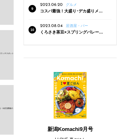
2023.06.20
グルメ
コスパ最強！大盛り･デカ盛りメニ
ューがある新潟の食堂12選
2023.08.04
居酒屋・バー
くろさき茶豆×スプリングバレー豊
潤〈496〉×お店イチオシメニューの
3点セットが800円！ 新潟駅周辺5店
舗で「くろさき茶豆で乾杯！キャン
ペーン」8/7(月)スタート
新潟Komachi9月号