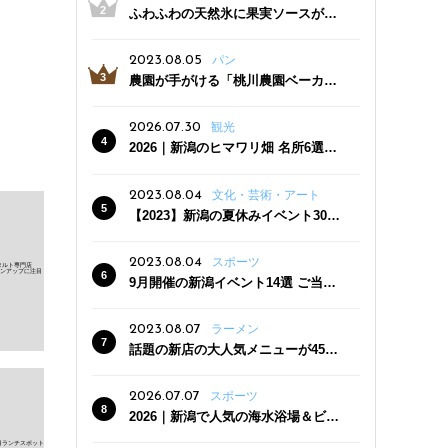
ふわふわの天然氷に果実ソースがた
っぷり！かき氷専門店「杜々堂」燕
三条駅近くにオープン
2023.08.05
パン
農園が手がける「桃川農園ベーカリ
ー」村上市にオープン！ 旬野菜を使
った焼きたてパンのほか、ジェラー
2026.07.30
観光
トやスムージーも
2026｜新潟のヒマワリ畑 名所6選
夏ならではの花の絶景
2023.08.04
文化・芸術・アート
【2023】新潟の夏休みイベント30
選 子どもと一緒に夏を満喫！
2023.08.04
スポーツ
9月開催の新潟イベント14選 ご当地
グルメ＆地酒の販売、スポーツイベ
ントも
2023.08.07
ラーメン
話題の新店の大人気メニューが450
円引き！「たまる屋 新発田店」で新
クーポン登場
2026.07.07
スポーツ
2026｜新潟で人気の海水浴場＆ビー
チ10選