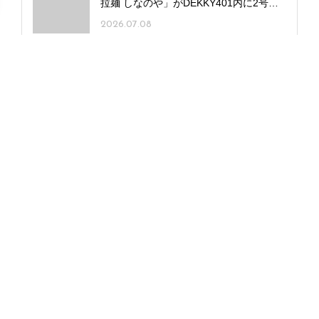
拉麺 しなのや」がDEKKY401内に2号店
をオープン！
2026.07.08
平日に行ける新潟イベント情報｜
6/29(月)～7/3(金)
2026.06.28
2026｜新潟の夏休みイベント30選 親子
で夏を満喫！
2026.07.22
今週開催される新潟の花火大会｜
7/13(月)～20(月･祝)
2026.07.13