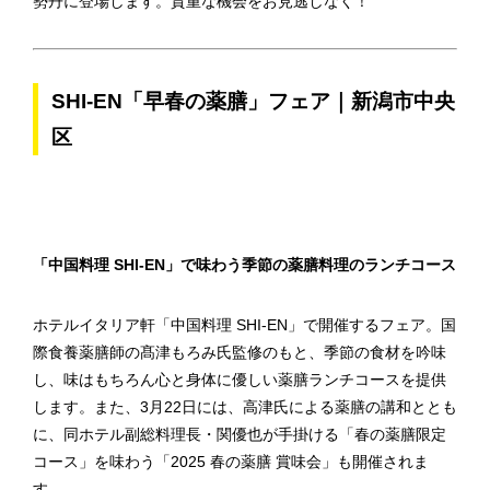
勢丹に登場します。貴重な機会をお見逃しなく！
SHI-EN「早春の薬膳」フェア｜新潟市中央
区
「中国料理 SHI-EN」で味わう季節の薬膳料理のランチコース
ホテルイタリア軒「中国料理 SHI-EN」で開催するフェア。国
際食養薬膳師の髙津もろみ氏監修のもと、季節の食材を吟味
し、味はもちろん心と身体に優しい薬膳ランチコースを提供
します。また、3月22日には、高津氏による薬膳の講和ととも
に、同ホテル副総料理長・関優也が手掛ける「春の薬膳限定
コース」を味わう「2025 春の薬膳 賞味会」も開催されま
す。