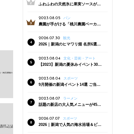
ふわふわの天然氷に果実ソースがた
っぷり！かき氷専門店「杜々堂」燕
三条駅近くにオープン
2023.08.05
パン
農園が手がける「桃川農園ベーカリ
ー」村上市にオープン！ 旬野菜を使
った焼きたてパンのほか、ジェラー
2026.07.30
観光
トやスムージーも
2026｜新潟のヒマワリ畑 名所6選
夏ならではの花の絶景
2023.08.04
文化・芸術・アート
【2023】新潟の夏休みイベント30
選 子どもと一緒に夏を満喫！
2023.08.04
スポーツ
9月開催の新潟イベント14選 ご当地
グルメ＆地酒の販売、スポーツイベ
ントも
2023.08.07
ラーメン
話題の新店の大人気メニューが450
円引き！「たまる屋 新発田店」で新
クーポン登場
2026.07.07
スポーツ
2026｜新潟で人気の海水浴場＆ビー
チ10選