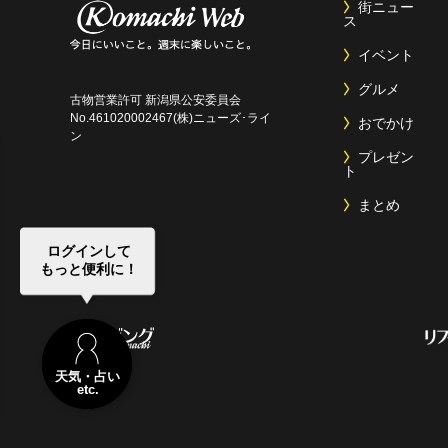
街ニュー
ス
イベント
グルメ
古物営業許可 新潟県公安委員会
No.461020002467(株)ニューズ･ライ
おでかけ
ン
プレゼン
ト
まとめ
ログインして
もっと便利に！
天気・占い
etc.