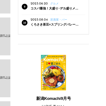
2023.06.20
グルメ
コスパ最強！大盛り･デカ盛りメニ
ューがある新潟の食堂12選
2023.08.04
居酒屋・バー
くろさき茶豆×スプリングバレー豊
潤〈496〉×お店イチオシメニューの
3点セットが800円！ 新潟駅周辺5店
舗で「くろさき茶豆で乾杯！キャン
ペーン」8/7(月)スタート
新潟Komachi9月号