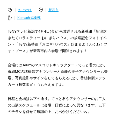
おでかけ
新潟市
Komachi編集部
TeNYテレビ新潟で4月4日(金)から放送される新番組「新潟炊
きたてバラエティー おにぎりハウス」の放送記念フォトイベ
ント「TeNY新番組『おにぎりハウス』始まるよ！わくわくフ
ォトブース」が新潟市内３会場で開催されます！
会場にはTeNYのマスコットキャラクター・てっと君のほか、
番組MCの諸橋碧アナウンサーと斎藤久美子アナウンサーも登
場。写真撮影やサインをしてもらえるほか、番組特製ステッ
カー（枚数限定）ももらえますよ。
日程と会場は以下の通り。てっと君やアナウンサーのお二人
の出演スケジュールは会場・日程によって異なります。以下
のチラシを併せて確認の上、お出かけくださいね。