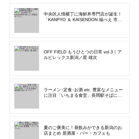
中央区人情横丁に海鮮丼専門店が誕生！
「KANPYO ＆ KAISENDON 福べえ 市場
店」オープン
OFF FIELD もうひとつの日常 vol.3｜ア
ルビレックス新潟／星 雄次
ラーメン･定食･お酒 etc. 豊富なメニュー
に注目「いちまる食堂」長岡駅そばにオ
ープン！
夏のご褒美に！昼飲みができる新潟のお
店まとめ 居酒屋・バー・カフェも