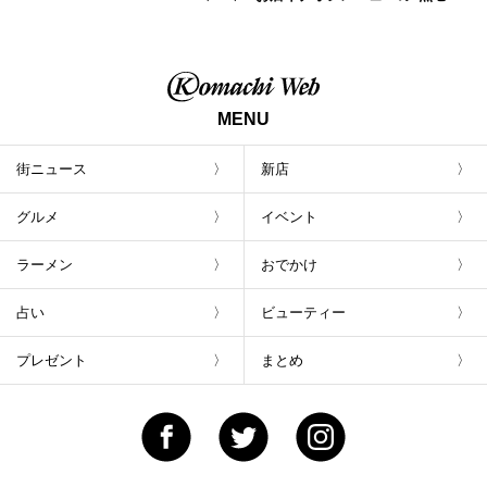
トが800円！ 新潟駅周辺5店舗で「くろさき
茶豆で乾杯！キャンペーン」8/7(月)スター
ト
MENU
街ニュース
新店
グルメ
イベント
ラーメン
おでかけ
占い
ビューティー
プレゼント
まとめ