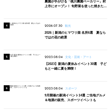
農園が手がける「桃川農園ベーカリー」村
上市にオープン！ 旬野菜を使った焼きたて
パンのほか、ジェラートやスムージーも
2026.07.30
観光
2026｜新潟のヒマワリ畑 名所6選 夏なら
ではの花の絶景
2023.08.04
文化・芸術・アート
【2023】新潟の夏休みイベント30選 子ど
もと一緒に夏を満喫！
2023.08.04
スポーツ
9月開催の新潟イベント14選 ご当地グルメ
＆地酒の販売、スポーツイベントも