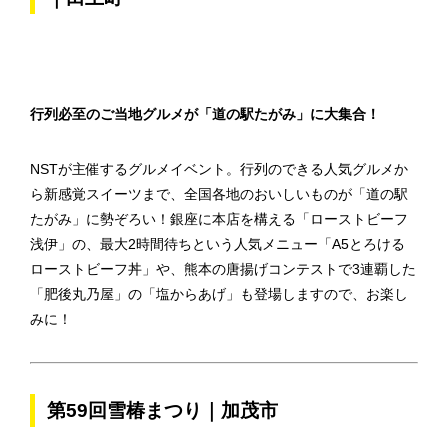
行列必至のご当地グルメが「道の駅たがみ」に大集合！
NSTが主催するグルメイベント。行列のできる人気グルメか
ら新感覚スイーツまで、全国各地のおいしいものが「道の駅
たがみ」に勢ぞろい！銀座に本店を構える「ローストビーフ
浅伊」の、最大2時間待ちという人気メニュー「A5とろける
ローストビーフ丼」や、熊本の唐揚げコンテストで3連覇した
「肥後丸乃屋」の「塩からあげ」も登場しますので、お楽し
みに！
第59回雪椿まつり｜加茂市