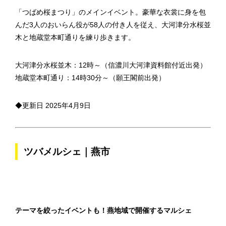
「つばめ桜まつり」のメインイベント。豪華な衣裳に身を包
んだ3人のおいらん役が58人の付き人を従え、大河津分水桜並
木と地蔵堂本町通りを練り歩きます。
大河津分水桜並木：12時～（信濃川大河津資料館付近出発）
地蔵堂本町通り：14時30分～（願王閣前出発）
◆更新日 2025年4月9日
ツバメルシェ｜燕市
テーマを絞ったイベントも！燕地域で開催するマルシェ