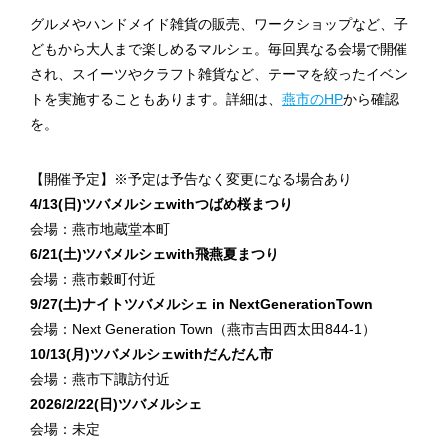
グルメやハンドメイド雑貨の販売、ワークショップなど、子
どもから大人まで楽しめるマルシェ。毎回異なる会場で開催
され、スイーツやクラフト雑貨など、テーマを絞ったイベン
トを実施することもあります。詳細は、
燕市のHP
から確認
を。
【開催予定】※予定は予告なく変更になる場合あり
4/13(日)ツバメルシェwithつばめ桜まつり
会場：燕市地蔵堂本町
6/21(土)ツバメルシェwith飛燕夏まつり
会場：燕市穀町付近
9/27(土)ナイトツバメルシェ in NextGenerationTown
会場：Next Generation Town（燕市吉田西太田844-1）
10/13(月)ツバメルシェwithだんだん市
会場：燕市下諏訪付近
2026/2/22(日)ツバメルシェ
会場：未定