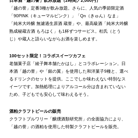
日本酒「越の誉」飲み放題（2時間／2,000円）
「越の誉」定番3種が飲み放題。さらに、人気の季節限定酒
「90PINK（キューマルピンク）」「Qn（きゅん）なま」
「純米大吟醸 無濾過生原酒 蔵誉」や、最高級酒「純米大吟醸
熟成秘蔵古酒 もろはく」も1杯ずつサービス。杜氏（とう
じ）や蔵人と語らいながらお酒を楽しめます。
100セット限定！コラボスイーツカフェ
老舗菓子店「綾子舞本舗たかはし」とコラボレーション。日
本酒「越の誉」や「銀の翼」を使用した和洋菓子9種と、選べ
るドリンクのセットを提供。ここでしか味わえない特別なス
イーツです。加熱処理によりアルコール分は含まれていない
ため、子どもでも安心して味わえるそう。
酒粕クラフトビールの販売
クラフトブルワリー「醸燻酒類研究所」の全面協力により、
「越の誉」の酒粕を使用した特製クラフトビールを販売。