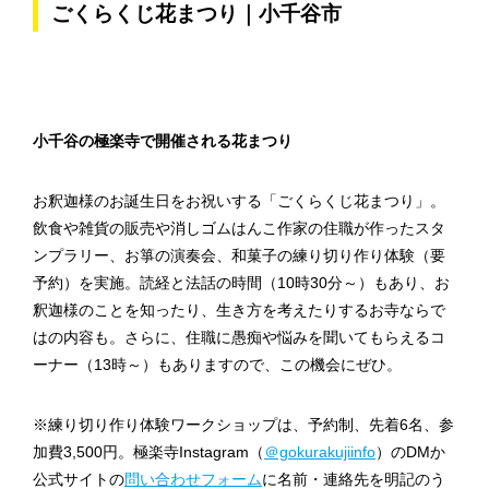
ごくらくじ花まつり｜小千谷市
小千谷の極楽寺で開催される花まつり
お釈迦様のお誕生日をお祝いする「ごくらくじ花まつり」。
飲食や雑貨の販売や消しゴムはんこ作家の住職が作ったスタ
ンプラリー、お箏の演奏会、和菓子の練り切り作り体験（要
予約）を実施。読経と法話の時間（10時30分～）もあり、お
釈迦様のことを知ったり、生き方を考えたりするお寺ならで
はの内容も。さらに、住職に愚痴や悩みを聞いてもらえるコ
ーナー（13時～）もありますので、この機会にぜひ。
※練り切り作り体験ワークショップは、予約制、先着6名、参
加費3,500円。極楽寺Instagram（
＠gokurakujiinfo
）のDMか
公式サイトの
問い合わせフォーム
に名前・連絡先を明記のう