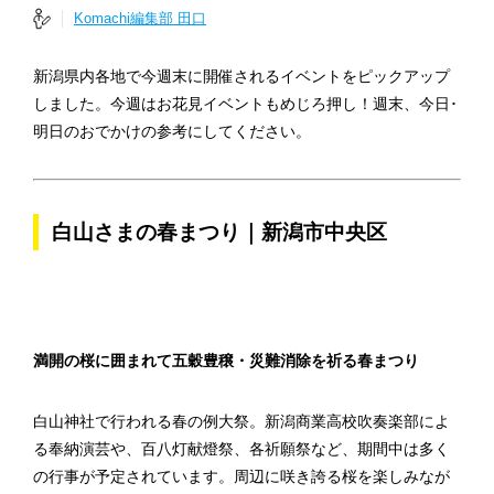
Komachi編集部 田口
新潟県内各地で今週末に開催されるイベントをピックアップ
しました。今週はお花見イベントもめじろ押し！週末、今日･
明日のおでかけの参考にしてください。
白山さまの春まつり｜新潟市中央区
満開の桜に囲まれて五穀豊穣・災難消除を祈る春まつり
白山神社で行われる春の例大祭。新潟商業高校吹奏楽部によ
る奉納演芸や、百八灯献燈祭、各祈願祭など、期間中は多く
の行事が予定されています。周辺に咲き誇る桜を楽しみなが