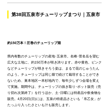
第38回五泉市チューリップまつり｜五泉市
約150万本！圧巻のチューリップ畑
県内有数のチューリップの産地･五泉市。名峰･菅名岳を望む
広大な土地に、約150万本が咲き誇ります。赤や黄色、ピンク
などチューリップが咲きそろう姿は、まるで花のじゅうたん
のよう。チューリップは同じ畑で続けて栽培することができ
ないため、巣本地区一本杉地内で、毎年少しずつ会場を変え
て実施。期間中は、チューリップの抜き取り･ポット販売（売
り切れ次第終了）を行うほか、土･日曜には特産品や飲食物を
販売。4月20日(日)には、五泉の特産品さといも「帛乙女」が
たっぷり入ったさといも汁も販売します。