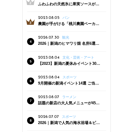
ふわふわの天然氷に果実ソースがた
っぷり！かき氷専門店「杜々堂」燕
三条駅近くにオープン
2023.08.05
パン
農園が手がける「桃川農園ベーカリ
ー」村上市にオープン！ 旬野菜を使
った焼きたてパンのほか、ジェラー
2026.07.30
観光
トやスムージーも
2026｜新潟のヒマワリ畑 名所6選
夏ならではの花の絶景
2023.08.04
文化・芸術・アート
【2023】新潟の夏休みイベント30
選 子どもと一緒に夏を満喫！
2023.08.04
スポーツ
9月開催の新潟イベント14選 ご当地
グルメ＆地酒の販売、スポーツイベ
ントも
2023.08.07
ラーメン
話題の新店の大人気メニューが450
円引き！「たまる屋 新発田店」で新
クーポン登場
2026.07.07
スポーツ
2026｜新潟で人気の海水浴場＆ビー
チ10選