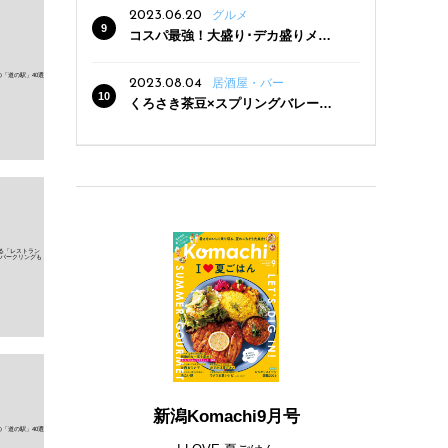
2023.06.20
グルメ
コスパ最強！大盛り･デカ盛りメニ
ューがある新潟の食堂12選
2023.08.04
居酒屋・バー
くろさき茶豆×スプリングバレー豊
潤〈496〉×お店イチオシメニューの
3点セットが800円！ 新潟駅周辺5店
舗で「くろさき茶豆で乾杯！キャン
ペーン」8/7(月)スタート
新潟Komachi9月号