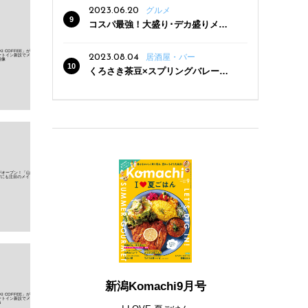
2023.06.20
グルメ
コスパ最強！大盛り･デカ盛りメニ
ューがある新潟の食堂12選
2023.08.04
居酒屋・バー
くろさき茶豆×スプリングバレー豊
潤〈496〉×お店イチオシメニューの
3点セットが800円！ 新潟駅周辺5店
舗で「くろさき茶豆で乾杯！キャン
ペーン」8/7(月)スタート
新潟Komachi9月号