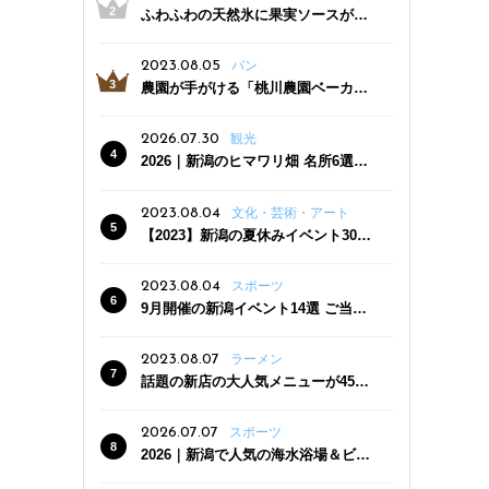
ふわふわの天然氷に果実ソースがた
っぷり！かき氷専門店「杜々堂」燕
三条駅近くにオープン
2023.08.05
パン
農園が手がける「桃川農園ベーカリ
ー」村上市にオープン！ 旬野菜を使
った焼きたてパンのほか、ジェラー
2026.07.30
観光
トやスムージーも
2026｜新潟のヒマワリ畑 名所6選
夏ならではの花の絶景
2023.08.04
文化・芸術・アート
【2023】新潟の夏休みイベント30
選 子どもと一緒に夏を満喫！
2023.08.04
スポーツ
9月開催の新潟イベント14選 ご当地
グルメ＆地酒の販売、スポーツイベ
ントも
2023.08.07
ラーメン
話題の新店の大人気メニューが450
円引き！「たまる屋 新発田店」で新
クーポン登場
2026.07.07
スポーツ
2026｜新潟で人気の海水浴場＆ビー
チ10選