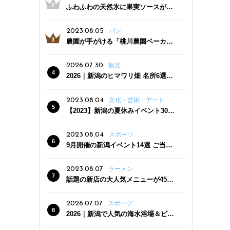
ふわふわの天然氷に果実ソースがた
っぷり！かき氷専門店「杜々堂」燕
三条駅近くにオープン
2023.08.05
パン
農園が手がける「桃川農園ベーカリ
ー」村上市にオープン！ 旬野菜を使
った焼きたてパンのほか、ジェラー
2026.07.30
観光
トやスムージーも
2026｜新潟のヒマワリ畑 名所6選
夏ならではの花の絶景
2023.08.04
文化・芸術・アート
【2023】新潟の夏休みイベント30
選 子どもと一緒に夏を満喫！
2023.08.04
スポーツ
9月開催の新潟イベント14選 ご当地
グルメ＆地酒の販売、スポーツイベ
ントも
2023.08.07
ラーメン
話題の新店の大人気メニューが450
円引き！「たまる屋 新発田店」で新
クーポン登場
2026.07.07
スポーツ
2026｜新潟で人気の海水浴場＆ビー
チ10選