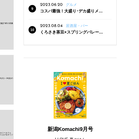
2023.06.20
グルメ
コスパ最強！大盛り･デカ盛りメニ
ューがある新潟の食堂12選
2023.08.04
居酒屋・バー
くろさき茶豆×スプリングバレー豊
潤〈496〉×お店イチオシメニューの
3点セットが800円！ 新潟駅周辺5店
舗で「くろさき茶豆で乾杯！キャン
ペーン」8/7(月)スタート
新潟Komachi9月号