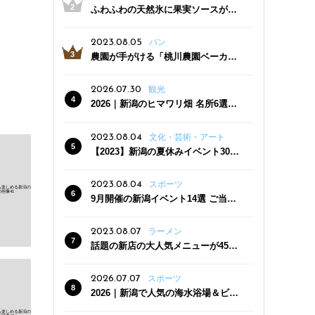
ふわふわの天然氷に果実ソースがた
っぷり！かき氷専門店「杜々堂」燕
三条駅近くにオープン
2023.08.05
パン
農園が手がける「桃川農園ベーカリ
ー」村上市にオープン！ 旬野菜を使
った焼きたてパンのほか、ジェラー
2026.07.30
観光
トやスムージーも
2026｜新潟のヒマワリ畑 名所6選
夏ならではの花の絶景
2023.08.04
文化・芸術・アート
【2023】新潟の夏休みイベント30
選 子どもと一緒に夏を満喫！
2023.08.04
スポーツ
9月開催の新潟イベント14選 ご当地
グルメ＆地酒の販売、スポーツイベ
ントも
2023.08.07
ラーメン
話題の新店の大人気メニューが450
円引き！「たまる屋 新発田店」で新
クーポン登場
2026.07.07
スポーツ
2026｜新潟で人気の海水浴場＆ビー
チ10選