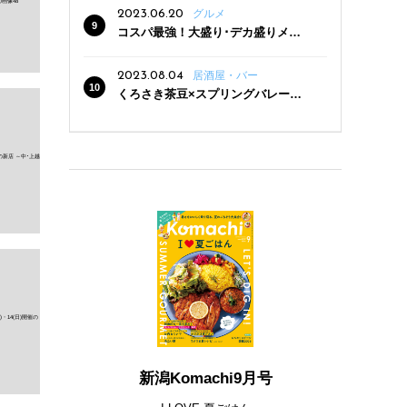
2023.06.20
グルメ
コスパ最強！大盛り･デカ盛りメニ
ューがある新潟の食堂12選
2023.08.04
居酒屋・バー
くろさき茶豆×スプリングバレー豊
潤〈496〉×お店イチオシメニューの
3点セットが800円！ 新潟駅周辺5店
舗で「くろさき茶豆で乾杯！キャン
ペーン」8/7(月)スタート
新潟Komachi9月号