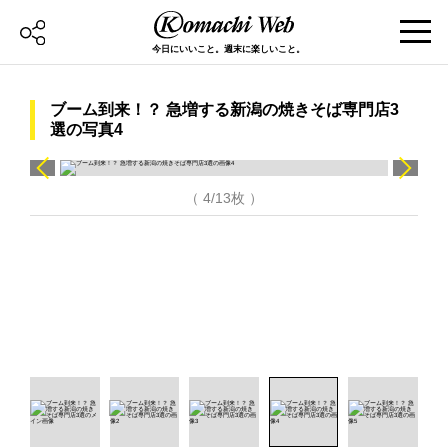
今日にいいこと。週末に楽しいこと。
ブーム到来！？ 急増する新潟の焼きそば専門店3
選の写真4
（ 4/13枚 ）