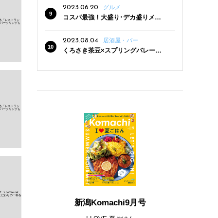
2023.06.20
グルメ
コスパ最強！大盛り･デカ盛りメニ
ューがある新潟の食堂12選
2023.08.04
居酒屋・バー
くろさき茶豆×スプリングバレー豊
潤〈496〉×お店イチオシメニューの
3点セットが800円！ 新潟駅周辺5店
舗で「くろさき茶豆で乾杯！キャン
ペーン」8/7(月)スタート
新潟Komachi9月号