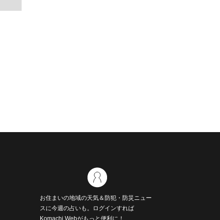
お住まいの地域の天気＆防犯・防災ニュー
スに今週の占いも。ログインすれば
Komachi Webがもっと便利に！