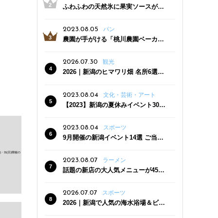
ふわふわの天然氷に果実ソースがた
っぷり！かき氷専門店「杜々堂」燕
三条駅近くにオープン
2023.08.05
パン
農園が手がける「桃川農園ベーカリ
ー」村上市にオープン！ 旬野菜を使
った焼きたてパンのほか、ジェラー
2026.07.30
観光
トやスムージーも
2026｜新潟のヒマワリ畑 名所6選
夏ならではの花の絶景
2023.08.04
文化・芸術・アート
【2023】新潟の夏休みイベント30
選 子どもと一緒に夏を満喫！
2023.08.04
スポーツ
9月開催の新潟イベント14選 ご当地
グルメ＆地酒の販売、スポーツイベ
ントも
2023.08.07
ラーメン
話題の新店の大人気メニューが450
円引き！「たまる屋 新発田店」で新
クーポン登場
2026.07.07
スポーツ
2026｜新潟で人気の海水浴場＆ビー
チ10選