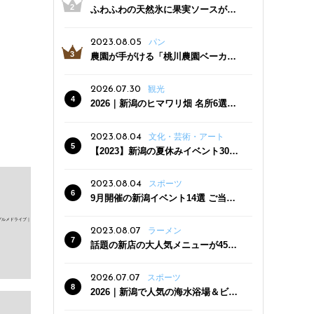
ふわふわの天然氷に果実ソースがた
っぷり！かき氷専門店「杜々堂」燕
三条駅近くにオープン
2023.08.05
パン
農園が手がける「桃川農園ベーカリ
ー」村上市にオープン！ 旬野菜を使
った焼きたてパンのほか、ジェラー
2026.07.30
観光
トやスムージーも
2026｜新潟のヒマワリ畑 名所6選
夏ならではの花の絶景
2023.08.04
文化・芸術・アート
【2023】新潟の夏休みイベント30
選 子どもと一緒に夏を満喫！
2023.08.04
スポーツ
9月開催の新潟イベント14選 ご当地
グルメ＆地酒の販売、スポーツイベ
ントも
2023.08.07
ラーメン
話題の新店の大人気メニューが450
円引き！「たまる屋 新発田店」で新
クーポン登場
2026.07.07
スポーツ
2026｜新潟で人気の海水浴場＆ビー
チ10選