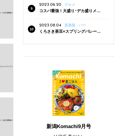
2023.06.20
グルメ
コスパ最強！大盛り･デカ盛りメニ
ューがある新潟の食堂12選
2023.08.04
居酒屋・バー
くろさき茶豆×スプリングバレー豊
潤〈496〉×お店イチオシメニューの
3点セットが800円！ 新潟駅周辺5店
舗で「くろさき茶豆で乾杯！キャン
ペーン」8/7(月)スタート
新潟Komachi9月号