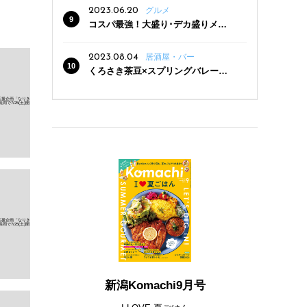
2023.06.20
グルメ
コスパ最強！大盛り･デカ盛りメニ
ューがある新潟の食堂12選
2023.08.04
居酒屋・バー
くろさき茶豆×スプリングバレー豊
潤〈496〉×お店イチオシメニューの
3点セットが800円！ 新潟駅周辺5店
舗で「くろさき茶豆で乾杯！キャン
ペーン」8/7(月)スタート
新潟Komachi9月号