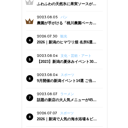
ふわふわの天然氷に果実ソースがた
っぷり！かき氷専門店「杜々堂」燕
三条駅近くにオープン
2023.08.05
パン
農園が手がける「桃川農園ベーカリ
ー」村上市にオープン！ 旬野菜を使
った焼きたてパンのほか、ジェラー
2026.07.30
観光
トやスムージーも
2026｜新潟のヒマワリ畑 名所6選
夏ならではの花の絶景
2023.08.04
文化・芸術・アート
【2023】新潟の夏休みイベント30
選 子どもと一緒に夏を満喫！
2023.08.04
スポーツ
9月開催の新潟イベント14選 ご当地
グルメ＆地酒の販売、スポーツイベ
ントも
2023.08.07
ラーメン
話題の新店の大人気メニューが450
円引き！「たまる屋 新発田店」で新
クーポン登場
2026.07.07
スポーツ
2026｜新潟で人気の海水浴場＆ビー
チ10選