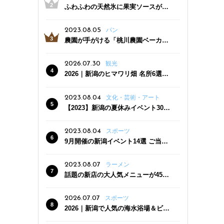
ふわふわの天然氷に果実ソースがた
っぷり！かき氷専門店「杜々堂」燕
三条駅近くにオープン
2023.08.05
パン
農園が手がける「桃川農園ベーカリ
ー」村上市にオープン！ 旬野菜を使
った焼きたてパンのほか、ジェラー
2026.07.30
観光
トやスムージーも
2026｜新潟のヒマワリ畑 名所6選
夏ならではの花の絶景
2023.08.04
文化・芸術・アート
【2023】新潟の夏休みイベント30
選 子どもと一緒に夏を満喫！
2023.08.04
スポーツ
9月開催の新潟イベント14選 ご当地
グルメ＆地酒の販売、スポーツイベ
ントも
2023.08.07
ラーメン
話題の新店の大人気メニューが450
円引き！「たまる屋 新発田店」で新
クーポン登場
2026.07.07
スポーツ
2026｜新潟で人気の海水浴場＆ビー
チ10選