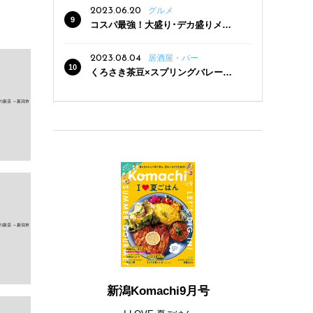
2023.06.20
グルメ
コスパ最強！大盛り･デカ盛りメニ
ューがある新潟の食堂12選
2023.08.04
居酒屋・バー
くろさき茶豆×スプリングバレー豊
潤〈496〉×お店イチオシメニューの
3点セットが800円！ 新潟駅周辺5店
舗で「くろさき茶豆で乾杯！キャン
ペーン」8/7(月)スタート
新潟Komachi9月号