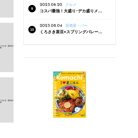
2023.06.20
グルメ
コスパ最強！大盛り･デカ盛りメニ
ューがある新潟の食堂12選
2023.08.04
居酒屋・バー
くろさき茶豆×スプリングバレー豊
潤〈496〉×お店イチオシメニューの
3点セットが800円！ 新潟駅周辺5店
舗で「くろさき茶豆で乾杯！キャン
ペーン」8/7(月)スタート
新潟Komachi9月号