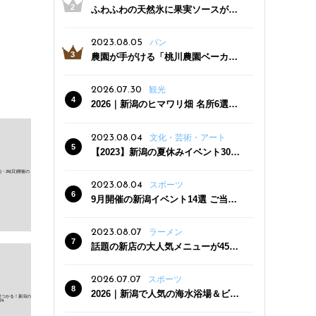
ふわふわの天然氷に果実ソースがた
っぷり！かき氷専門店「杜々堂」燕
三条駅近くにオープン
2023.08.05
パン
農園が手がける「桃川農園ベーカリ
ー」村上市にオープン！ 旬野菜を使
った焼きたてパンのほか、ジェラー
2026.07.30
観光
トやスムージーも
2026｜新潟のヒマワリ畑 名所6選
夏ならではの花の絶景
2023.08.04
文化・芸術・アート
【2023】新潟の夏休みイベント30
選 子どもと一緒に夏を満喫！
2023.08.04
スポーツ
9月開催の新潟イベント14選 ご当地
グルメ＆地酒の販売、スポーツイベ
ントも
2023.08.07
ラーメン
話題の新店の大人気メニューが450
円引き！「たまる屋 新発田店」で新
クーポン登場
2026.07.07
スポーツ
2026｜新潟で人気の海水浴場＆ビー
チ10選