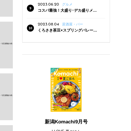
2023.06.20
グルメ
コスパ最強！大盛り･デカ盛りメニ
ューがある新潟の食堂12選
2023.08.04
居酒屋・バー
くろさき茶豆×スプリングバレー豊
潤〈496〉×お店イチオシメニューの
3点セットが800円！ 新潟駅周辺5店
舗で「くろさき茶豆で乾杯！キャン
ペーン」8/7(月)スタート
新潟Komachi9月号