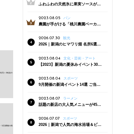
ふわふわの天然氷に果実ソースがた
っぷり！かき氷専門店「杜々堂」燕
三条駅近くにオープン
2023.08.05
パン
農園が手がける「桃川農園ベーカリ
ー」村上市にオープン！ 旬野菜を使
った焼きたてパンのほか、ジェラー
2026.07.30
観光
トやスムージーも
2026｜新潟のヒマワリ畑 名所6選
夏ならではの花の絶景
2023.08.04
文化・芸術・アート
【2023】新潟の夏休みイベント30
選 子どもと一緒に夏を満喫！
2023.08.04
スポーツ
9月開催の新潟イベント14選 ご当地
グルメ＆地酒の販売、スポーツイベ
ントも
2023.08.07
ラーメン
話題の新店の大人気メニューが450
円引き！「たまる屋 新発田店」で新
クーポン登場
2026.07.07
スポーツ
2026｜新潟で人気の海水浴場＆ビー
チ10選