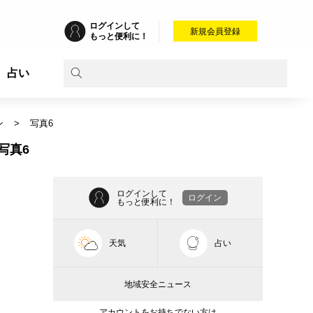
ログインして
新規会員登録
もっと便利に！
占い
ン
写真6
写真6
ログインして
ログイン
もっと便利に！
天気
占い
地域安全ニュース
アカウントをお持ちでない方は