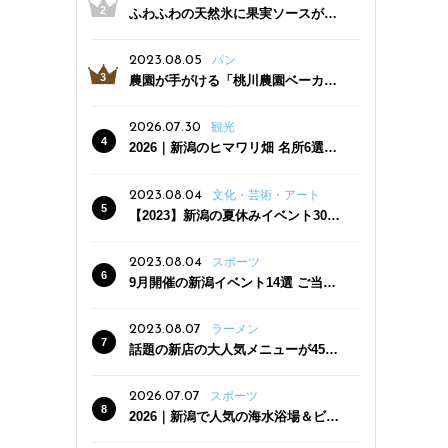
ふわふわの天然氷に果実ソースがた
っぷり！かき氷専門店「杜々堂」燕
三条駅近くにオープン
2023.08.05
パン
農園が手がける「桃川農園ベーカリ
ー」村上市にオープン！ 旬野菜を使
った焼きたてパンのほか、ジェラー
2026.07.30
観光
トやスムージーも
2026｜新潟のヒマワリ畑 名所6選
夏ならではの花の絶景
2023.08.04
文化・芸術・アート
【2023】新潟の夏休みイベント30
選 子どもと一緒に夏を満喫！
2023.08.04
スポーツ
9月開催の新潟イベント14選 ご当地
グルメ＆地酒の販売、スポーツイベ
ントも
2023.08.07
ラーメン
話題の新店の大人気メニューが450
円引き！「たまる屋 新発田店」で新
クーポン登場
2026.07.07
スポーツ
2026｜新潟で人気の海水浴場＆ビー
チ10選