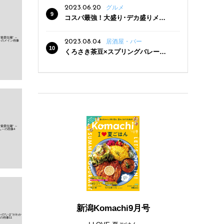
2023.06.20
グルメ
コスパ最強！大盛り･デカ盛りメニ
ューがある新潟の食堂12選
2023.08.04
居酒屋・バー
くろさき茶豆×スプリングバレー豊
潤〈496〉×お店イチオシメニューの
3点セットが800円！ 新潟駅周辺5店
舗で「くろさき茶豆で乾杯！キャン
ペーン」8/7(月)スタート
新潟Komachi9月号