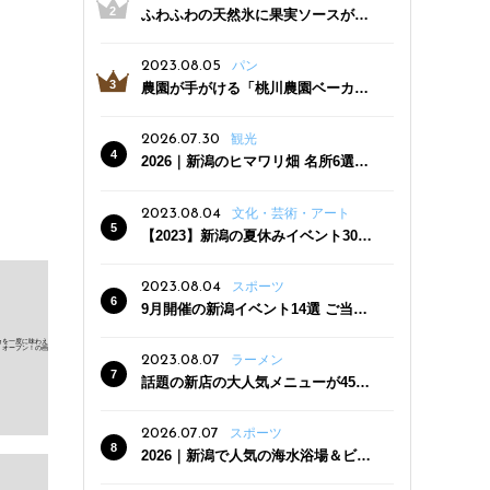
ふわふわの天然氷に果実ソースがた
っぷり！かき氷専門店「杜々堂」燕
三条駅近くにオープン
2023.08.05
パン
農園が手がける「桃川農園ベーカリ
ー」村上市にオープン！ 旬野菜を使
った焼きたてパンのほか、ジェラー
2026.07.30
観光
トやスムージーも
2026｜新潟のヒマワリ畑 名所6選
夏ならではの花の絶景
2023.08.04
文化・芸術・アート
【2023】新潟の夏休みイベント30
選 子どもと一緒に夏を満喫！
2023.08.04
スポーツ
9月開催の新潟イベント14選 ご当地
グルメ＆地酒の販売、スポーツイベ
ントも
2023.08.07
ラーメン
話題の新店の大人気メニューが450
円引き！「たまる屋 新発田店」で新
クーポン登場
2026.07.07
スポーツ
2026｜新潟で人気の海水浴場＆ビー
チ10選