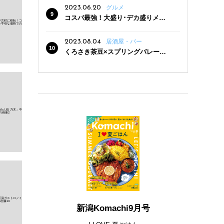
2023.06.20
グルメ
コスパ最強！大盛り･デカ盛りメニ
ューがある新潟の食堂12選
2023.08.04
居酒屋・バー
くろさき茶豆×スプリングバレー豊
潤〈496〉×お店イチオシメニューの
3点セットが800円！ 新潟駅周辺5店
舗で「くろさき茶豆で乾杯！キャン
ペーン」8/7(月)スタート
新潟Komachi9月号