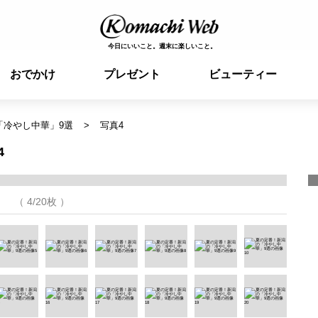
今日にいいこと。週末に楽しいこと。
おでかけ
プレゼント
ビューティー
「冷やし中華」9選
写真4
4
（ 4/20枚 ）