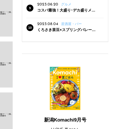
2023.06.20
グルメ
コスパ最強！大盛り･デカ盛りメニ
ューがある新潟の食堂12選
2023.08.04
居酒屋・バー
くろさき茶豆×スプリングバレー豊
潤〈496〉×お店イチオシメニューの
3点セットが800円！ 新潟駅周辺5店
舗で「くろさき茶豆で乾杯！キャン
ペーン」8/7(月)スタート
新潟Komachi9月号