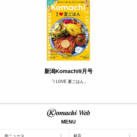
新潟Komachi9月号
「I LOVE 夏ごはん」
MENU
街ニュース
新店