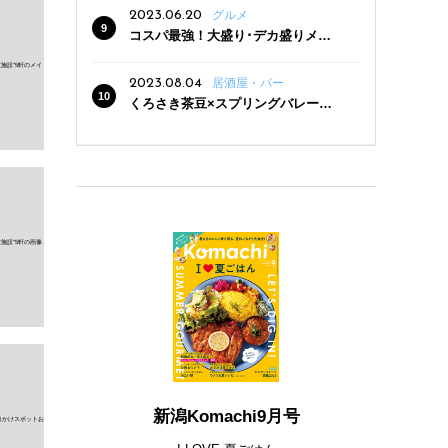
2023.06.20
グルメ
コスパ最強！大盛り･デカ盛りメニ
ューがある新潟の食堂12選
2023.08.04
居酒屋・バー
くろさき茶豆×スプリングバレー豊
潤〈496〉×お店イチオシメニューの
3点セットが800円！ 新潟駅周辺5店
舗で「くろさき茶豆で乾杯！キャン
ペーン」8/7(月)スタート
新潟Komachi9月号