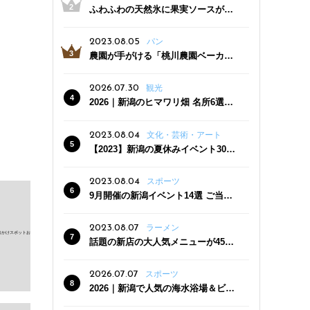
ふわふわの天然氷に果実ソースがた
っぷり！かき氷専門店「杜々堂」燕
三条駅近くにオープン
2023.08.05
パン
農園が手がける「桃川農園ベーカリ
ー」村上市にオープン！ 旬野菜を使
った焼きたてパンのほか、ジェラー
2026.07.30
観光
トやスムージーも
2026｜新潟のヒマワリ畑 名所6選
夏ならではの花の絶景
2023.08.04
文化・芸術・アート
【2023】新潟の夏休みイベント30
選 子どもと一緒に夏を満喫！
2023.08.04
スポーツ
9月開催の新潟イベント14選 ご当地
グルメ＆地酒の販売、スポーツイベ
ントも
2023.08.07
ラーメン
話題の新店の大人気メニューが450
円引き！「たまる屋 新発田店」で新
クーポン登場
2026.07.07
スポーツ
2026｜新潟で人気の海水浴場＆ビー
チ10選