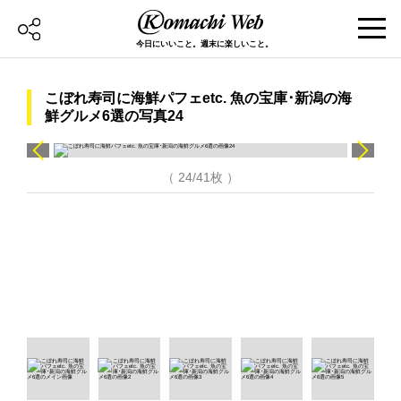
今日にいいこと。週末に楽しいこと。
こぼれ寿司に海鮮パフェetc. 魚の宝庫･新潟の海
鮮グルメ6選の写真24
（ 24/41枚 ）