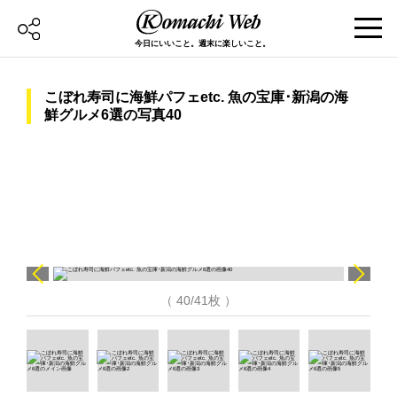
今日にいいこと。週末に楽しいこと。
こぼれ寿司に海鮮パフェetc. 魚の宝庫･新潟の海
鮮グルメ6選の写真40
（ 40/41枚 ）