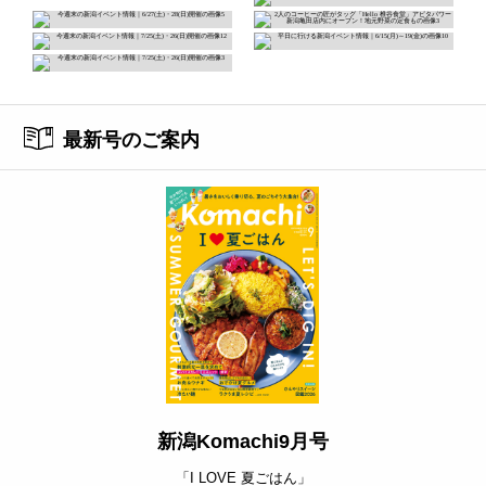
最新号のご案内
新潟Komachi9月号
「I LOVE 夏ごはん」