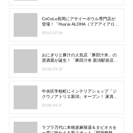
CoCoLo長岡にアサイーボウル専門店が
登場！「Hua’ai ALOHA（フアアイアロ
ー） 長岡店」半年間の期間限定出店
2025.07.26
おにぎりと豚汁の人気店「豚田汁米」の
居酒屋が誕生！「豚田汁米 新潟駅前店」
中央区にオープン
2026.05.27
中央区学校町にインテリアショップ「ジ
クウノアトリエ新潟」オープン！ 家具・
じゅうたん・照明など3店舗が一つの建物
2026.06.17
に
ラブラ万代に本格派麻辣湯＆タピオカを
一度に味わえる新スポット「明洞麻辣湯