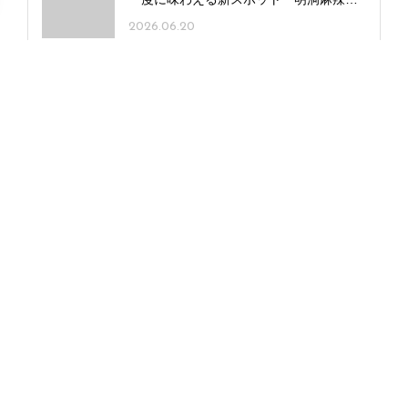
／羊一茶」オープン！
2026.06.20
NGT48らーめん部活動日誌 vol.2｜清司
麗菜／らーめん太陽
2026.07.01
上古町にカフェ新店「喫茶 STAN」オー
プン！ 趣ある空間×独自アレンジの喫茶
メニュー
2026.07.23
定番ショートに3種のチーズケーキや焼き
菓子も！「Patisserie eclat（エクラ）」
東区にオープン
2026.02.27