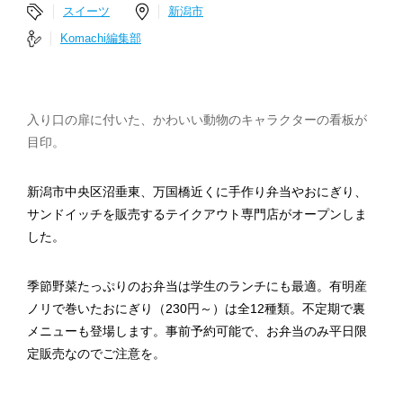
スイーツ
新潟市
Komachi編集部
入り口の扉に付いた、かわいい動物のキャラクターの看板が
目印。
新潟市中央区沼垂東、万国橋近くに手作り弁当やおにぎり、
サンドイッチを販売するテイクアウト専門店がオープンしま
した。
季節野菜たっぷりのお弁当は学生のランチにも最適。有明産
ノリで巻いたおにぎり（230円～）は全12種類。不定期で裏
メニューも登場します。事前予約可能で、お弁当のみ平日限
定販売なのでご注意を。