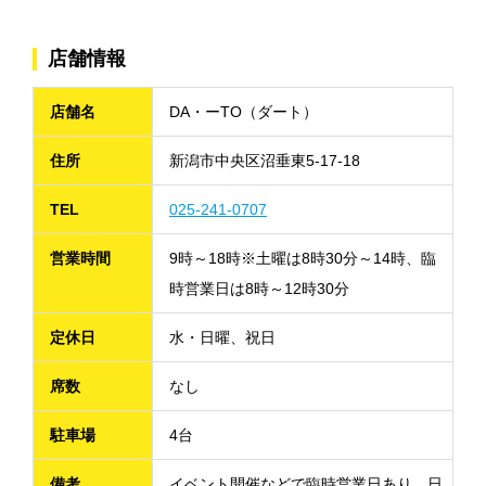
店舗情報
店舗名
DA・ーTO（ダート）
住所
新潟市中央区沼垂東5-17-18
TEL
025-241-0707
営業時間
9時～18時※土曜は8時30分～14時、臨
時営業日は8時～12時30分
定休日
水・日曜、祝日
席数
なし
駐車場
4台
備考
イベント開催などで臨時営業日あり。日