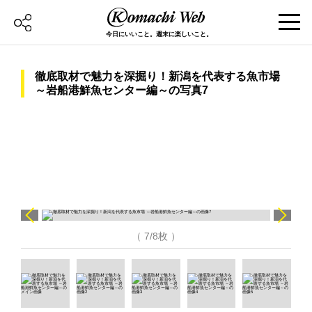
今日にいいこと。週末に楽しいこと。
徹底取材で魅力を深掘り！新潟を代表する魚市場
～岩船港鮮魚センター編～の写真7
（ 7/8枚 ）