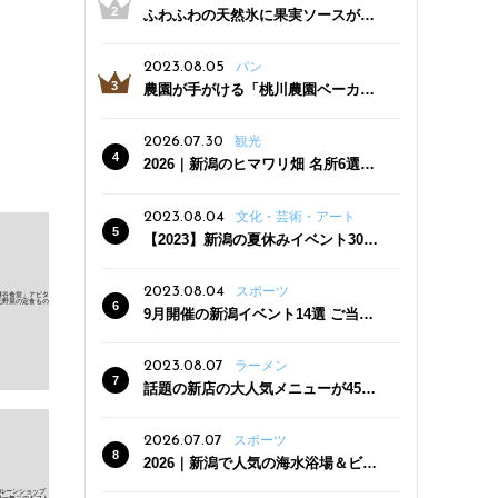
ふわふわの天然氷に果実ソースがた
っぷり！かき氷専門店「杜々堂」燕
三条駅近くにオープン
2023.08.05
パン
農園が手がける「桃川農園ベーカリ
ー」村上市にオープン！ 旬野菜を使
った焼きたてパンのほか、ジェラー
2026.07.30
観光
トやスムージーも
2026｜新潟のヒマワリ畑 名所6選
夏ならではの花の絶景
2023.08.04
文化・芸術・アート
【2023】新潟の夏休みイベント30
選 子どもと一緒に夏を満喫！
2023.08.04
スポーツ
9月開催の新潟イベント14選 ご当地
グルメ＆地酒の販売、スポーツイベ
ントも
2023.08.07
ラーメン
話題の新店の大人気メニューが450
円引き！「たまる屋 新発田店」で新
クーポン登場
2026.07.07
スポーツ
2026｜新潟で人気の海水浴場＆ビー
チ10選