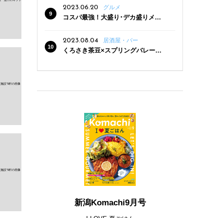
2023.06.20
グルメ
コスパ最強！大盛り･デカ盛りメニ
ューがある新潟の食堂12選
2023.08.04
居酒屋・バー
くろさき茶豆×スプリングバレー豊
潤〈496〉×お店イチオシメニューの
3点セットが800円！ 新潟駅周辺5店
舗で「くろさき茶豆で乾杯！キャン
ペーン」8/7(月)スタート
新潟Komachi9月号