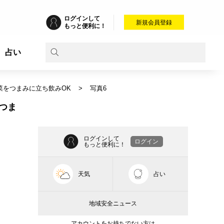
ログインして
新規会員登録
もっと便利に！
占い
菜をつまみに立ち飲みOK
写真6
つま
ログインして
ログイン
もっと便利に！
天気
占い
地域安全ニュース
アカウントをお持ちでない方は