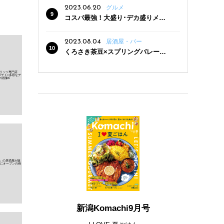
2023.06.20
グルメ
コスパ最強！大盛り･デカ盛りメニ
ューがある新潟の食堂12選
2023.08.04
居酒屋・バー
くろさき茶豆×スプリングバレー豊
潤〈496〉×お店イチオシメニューの
3点セットが800円！ 新潟駅周辺5店
舗で「くろさき茶豆で乾杯！キャン
ペーン」8/7(月)スタート
新潟Komachi9月号