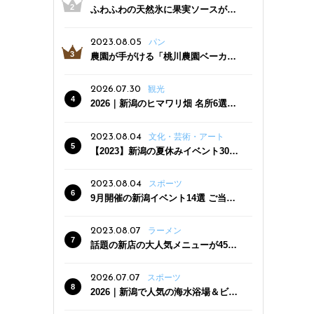
ふわふわの天然氷に果実ソースがた
っぷり！かき氷専門店「杜々堂」燕
三条駅近くにオープン
2023.08.05
パン
農園が手がける「桃川農園ベーカリ
ー」村上市にオープン！ 旬野菜を使
った焼きたてパンのほか、ジェラー
2026.07.30
観光
トやスムージーも
2026｜新潟のヒマワリ畑 名所6選
夏ならではの花の絶景
2023.08.04
文化・芸術・アート
【2023】新潟の夏休みイベント30
選 子どもと一緒に夏を満喫！
2023.08.04
スポーツ
9月開催の新潟イベント14選 ご当地
グルメ＆地酒の販売、スポーツイベ
ントも
2023.08.07
ラーメン
話題の新店の大人気メニューが450
円引き！「たまる屋 新発田店」で新
クーポン登場
2026.07.07
スポーツ
2026｜新潟で人気の海水浴場＆ビー
チ10選