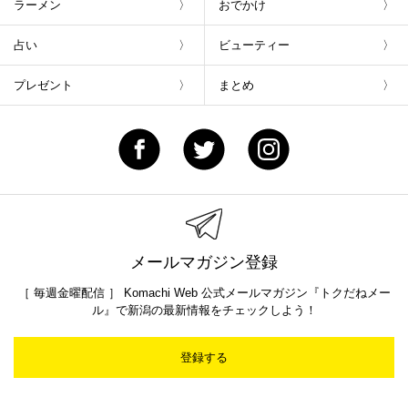
新潟Komachi9月号
「I LOVE 夏ごはん」
MENU
街ニュース
新店
グルメ
イベント
ラーメン
おでかけ