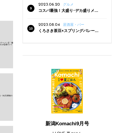
2023.06.20
グルメ
コスパ最強！大盛り･デカ盛りメニ
ューがある新潟の食堂12選
2023.08.04
居酒屋・バー
くろさき茶豆×スプリングバレー豊
潤〈496〉×お店イチオシメニューの
3点セットが800円！ 新潟駅周辺5店
舗で「くろさき茶豆で乾杯！キャン
ペーン」8/7(月)スタート
新潟Komachi9月号