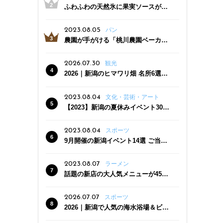
ふわふわの天然氷に果実ソースがた
っぷり！かき氷専門店「杜々堂」燕
三条駅近くにオープン
2023.08.05
パン
農園が手がける「桃川農園ベーカリ
ー」村上市にオープン！ 旬野菜を使
った焼きたてパンのほか、ジェラー
2026.07.30
観光
トやスムージーも
2026｜新潟のヒマワリ畑 名所6選
夏ならではの花の絶景
2023.08.04
文化・芸術・アート
【2023】新潟の夏休みイベント30
選 子どもと一緒に夏を満喫！
2023.08.04
スポーツ
9月開催の新潟イベント14選 ご当地
グルメ＆地酒の販売、スポーツイベ
ントも
2023.08.07
ラーメン
話題の新店の大人気メニューが450
円引き！「たまる屋 新発田店」で新
クーポン登場
2026.07.07
スポーツ
2026｜新潟で人気の海水浴場＆ビー
チ10選