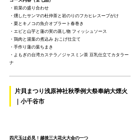
コース内容（全七品）
・前菜の盛り合わせ
・燻したサンマの杜仲茶と岩のりのフカヒレスープがけ
・栗とキノコの魚介オブラート春巻き
・エビと山芋と蓮の実の蒸し物 フィッシュソース
・鶏肉と湯葉の煮込み おこげ仕立て
・手作り蓮の葉ちまき
・よもぎの台湾カステラ／ジャスミン茶 豆乳仕立てカタラー
ナ
片貝まつり浅原神社秋季例大祭奉納大煙火
｜小千谷市
四尺玉は必見！越後三大花火大会の一つ