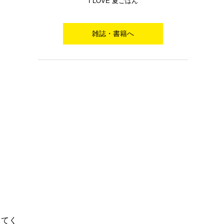
I LOVE 夏ごはん
雑誌・書籍へ
してく