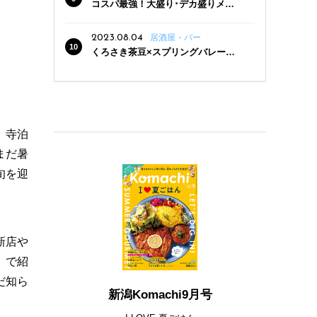
コスパ最強！大盛り･デカ盛りメニ
ューがある新潟の食堂12選
2023.08.04
居酒屋・バー
くろさき茶豆×スプリングバレー豊
潤〈496〉×お店イチオシメニューの
3点セットが800円！ 新潟駅周辺5店
舗で「くろさき茶豆で乾杯！キャン
ペーン」8/7(月)スタート
、寺泊
まだ暑
旬を迎
新店や
」で紹
だ知ら
新潟Komachi9月号