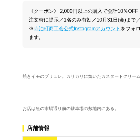
《クーポン》 2,000円以上の購入で会計10％OFF
注文時に提示／1名のみ有効／10月31日(金)ま
※
寺泊町商工会公式Instagramアカウント
をフォ
ます。
焼きイモのブリュレ。カリカリに焼いたカスタードクリー
お店は魚の市場通り前の駐車場の敷地内にある。
店舗情報