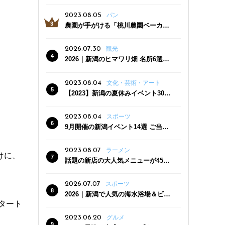
っぷり！かき氷専門店「杜々堂」燕
三条駅近くにオープン
2023.08.05
パン
農園が手がける「桃川農園ベーカリ
ー」村上市にオープン！ 旬野菜を使
った焼きたてパンのほか、ジェラー
2026.07.30
観光
トやスムージーも
2026｜新潟のヒマワリ畑 名所6選
夏ならではの花の絶景
2023.08.04
文化・芸術・アート
【2023】新潟の夏休みイベント30
選 子どもと一緒に夏を満喫！
2023.08.04
スポーツ
9月開催の新潟イベント14選 ご当地
グルメ＆地酒の販売、スポーツイベ
ントも
2023.08.07
ラーメン
けに、
話題の新店の大人気メニューが450
円引き！「たまる屋 新発田店」で新
クーポン登場
2026.07.07
スポーツ
2026｜新潟で人気の海水浴場＆ビー
スタート
チ10選
2023.06.20
グルメ