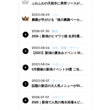
ふわふわの天然氷に果実ソースがた
っぷり！かき氷専門店「杜々堂」燕
三条駅近くにオープン
2023.08.05
パン
農園が手がける「桃川農園ベーカリ
ー」村上市にオープン！ 旬野菜を使
った焼きたてパンのほか、ジェラー
2026.07.30
観光
トやスムージーも
2026｜新潟のヒマワリ畑 名所6選
夏ならではの花の絶景
2023.08.04
文化・芸術・アート
【2023】新潟の夏休みイベント30
選 子どもと一緒に夏を満喫！
2023.08.04
スポーツ
9月開催の新潟イベント14選 ご当地
グルメ＆地酒の販売、スポーツイベ
ントも
2023.08.07
ラーメン
話題の新店の大人気メニューが450
円引き！「たまる屋 新発田店」で新
クーポン登場
2026.07.07
スポーツ
2026｜新潟で人気の海水浴場＆ビー
チ10選