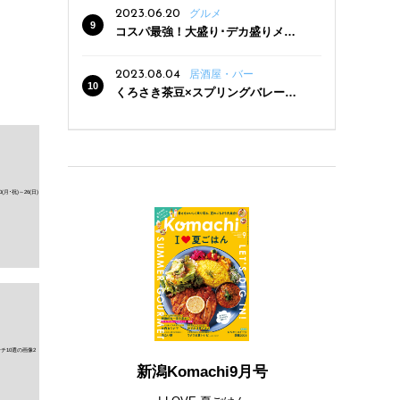
2023.06.20
グルメ
コスパ最強！大盛り･デカ盛りメニ
ューがある新潟の食堂12選
2023.08.04
居酒屋・バー
くろさき茶豆×スプリングバレー豊
潤〈496〉×お店イチオシメニューの
3点セットが800円！ 新潟駅周辺5店
舗で「くろさき茶豆で乾杯！キャン
ペーン」8/7(月)スタート
新潟Komachi9月号